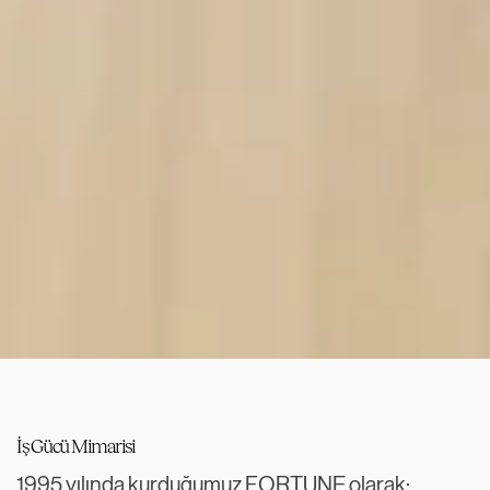
İş Gücü Mimarisi
1995 yılında kurduğumuz FORTUNE olarak;